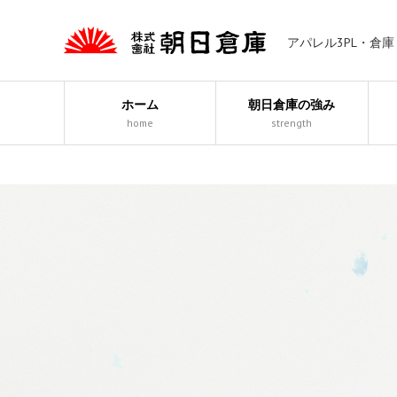
アパレル3PL・倉
ホーム
朝日倉庫の強み
home
strength