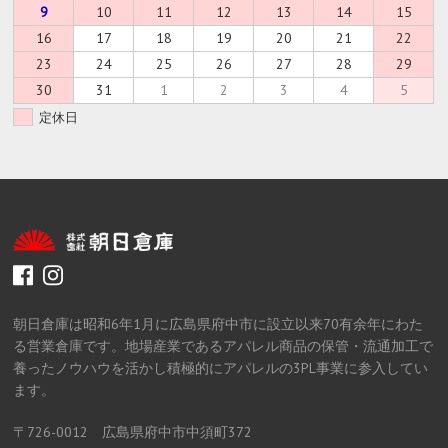
9
10
11
12
13
14
15
16
17
18
19
20
21
22
23
24
25
26
27
28
29
30
31
1
2
3
4
5
定休日
facebook
instagram
朝日倉庫は昭和6年1月に広島県府中市に設立以来70有余年にわた
る営業倉庫です。地場産業であるアパレル商品の保管・流通加工で
養ったノウハウを活かし積極的にアパレルの3PL事業に参入してい
ます。
〒726-0012 広島県府中市中須町372