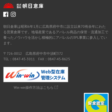
facebook
instagram
朝日倉庫は昭和6年1月に広島県府中市に設立以来70有余年にわた
る営業倉庫です。地場産業であるアパレル商品の保管・流通加工で
養ったノウハウを活かし積極的にアパレルの3PL事業に参入してい
ます。
〒726-0012 広島県府中市中須町372
TEL：0847-45-3011 FAX：0847-45-8625
Win-win操作方法はこちら