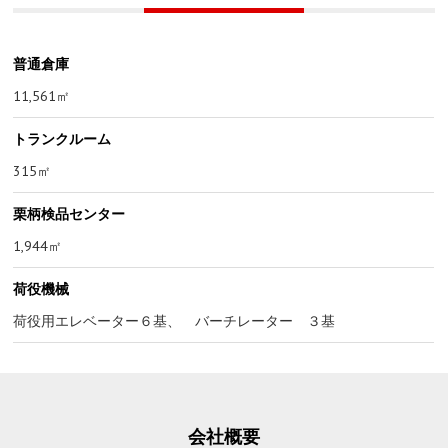
普通倉庫
11,561㎡
トランクルーム
315㎡
栗柄検品センター
1,944㎡
荷役機械
荷役用エレベーター６基、 バーチレーター ３基
会社概要