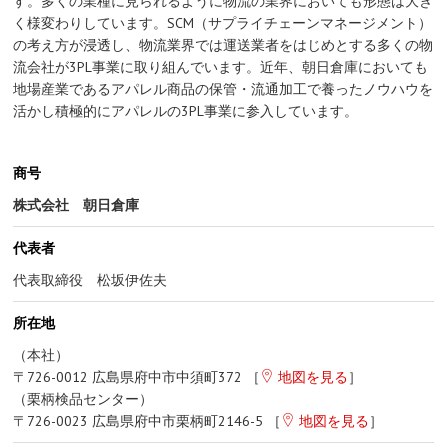
す。多くの業種に見られるように物流の業界においても形態は大き
く様変わりしています。SCM（サプライチェーンマネージメント）
の考え方が浸透し、物流業界では運送業者をはじめとする多くの物
流会社が3PL事業に取り組んでいます。近年、朝日倉庫においても
地場産業であるアパレル商品の保管・流通加工で養ったノウハウを
活かし積極的にアパレルの3PL事業に参入しています。
商号
株式会社 朝日倉庫
代表者
代表取締役 松坂伊佐夫
所在地
（本社）
〒726-0012 広島県府中市中須町372 ［
地図を見る
］
（栗柄検品センター）
〒726-0023 広島県府中市栗柄町2146-5 ［
地図を見る
］