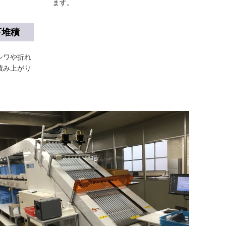
ます。
下堆積
シワや折れ
積み上がり