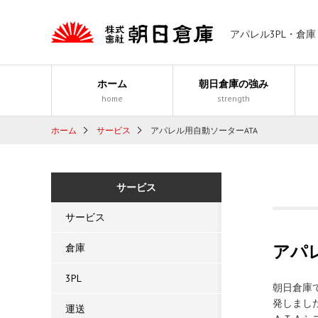
アパレル3PL・倉
ホーム
朝日倉庫の強み
home
strength
ホーム
サービス
アパレル用自動ソーターATA
サービス
サービス
アパ
倉庫
3PL
朝日倉庫
発しまし
運送