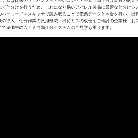
ステムは従来のマテハンメーカーのコンベアー式自動仕分け装置の約２
にて仕分けを行うため、しわになり易いアパレル製品に最適な仕分けシ
のバーコードをスキャナで読み取ることで伝票データと照合を行い、出
機の導入・仕分作業の負担軽減・出荷ミスの改善をご検討の企業様、お
にて稼働中のＡＴＡ自動仕分システムのご見学も承ります。