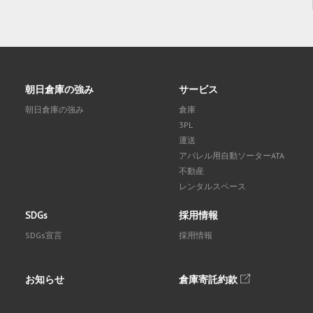
朝日倉庫の強み
サービス
朝日倉庫の強み
倉庫
3PL
運送
アパレル用自動ソーターATA
不動産
レンタルスペース
SDGs
採用情報
SDGs宣言
採用情報
お知らせ
倉庫寄託約款