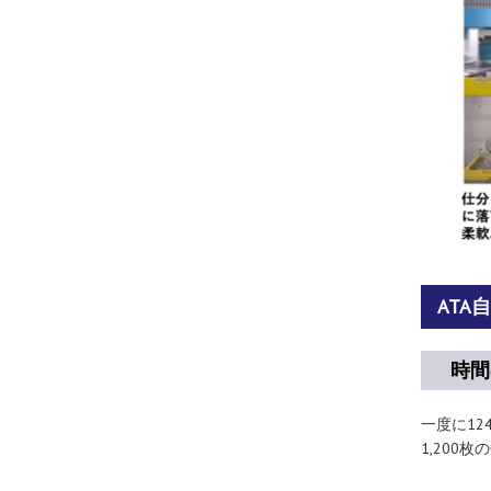
AT
時間
一度に12
1,200