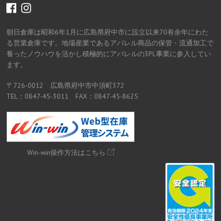
facebook
instagram
朝日倉庫は昭和6年1月に広島県府中市に設立以来70有余年にわた
る営業倉庫です。地場産業であるアパレル商品の保管・流通加工で
養ったノウハウを活かし積極的にアパレルの3PL事業に参入してい
ます。
〒726-0012 広島県府中市中須町372
TEL：0847-45-3011 FAX：0847-45-8625
Win-win操作方法はこちら