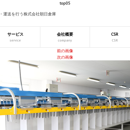
top05
庫・運送を行う株式会社朝日倉庫
サービス
会社概要
CSR
service
company
CSR
前の画像
次の画像