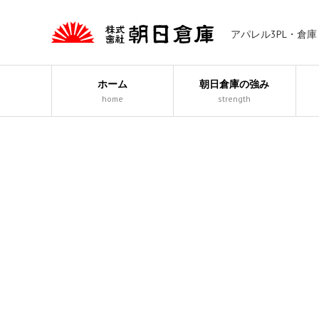
アパレル3PL・倉
ホーム
朝日倉庫の強み
home
strength