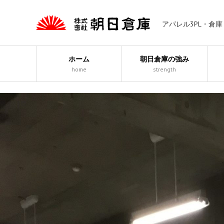
アパレル3PL・倉
ホーム
朝日倉庫の強み
home
strength