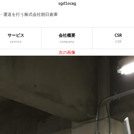
sgd1ocag
庫・運送を行う株式会社朝日倉庫
サービス
会社概要
CSR
service
company
CSR
次の画像