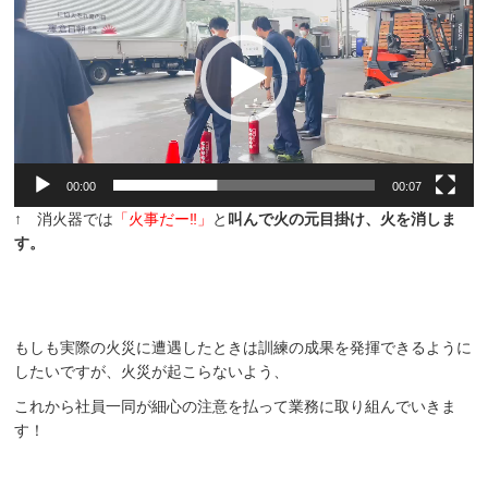
プ
レ
ー
ヤ
ー
00:00
00:07
↑ 消火器では
「火事だー‼」
と
叫んで火の元目掛け、火を消しま
す。
もしも実際の火災に遭遇したときは訓練の成果を発揮できるように
したいですが、火災が起こらないよう、
これから社員一同が細心の注意を払って業務に取り組んでいきま
す！