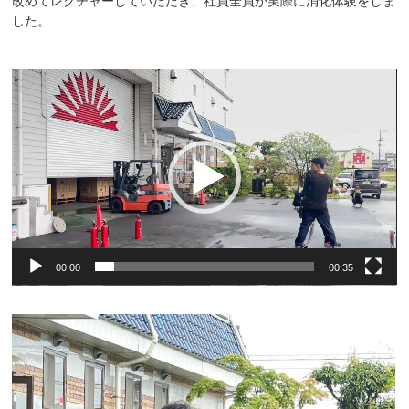
改めてレクチャーしていただき、社員全員が実際に消化体験をしま
した。
動
画
プ
レ
ー
ヤ
ー
00:00
00:35