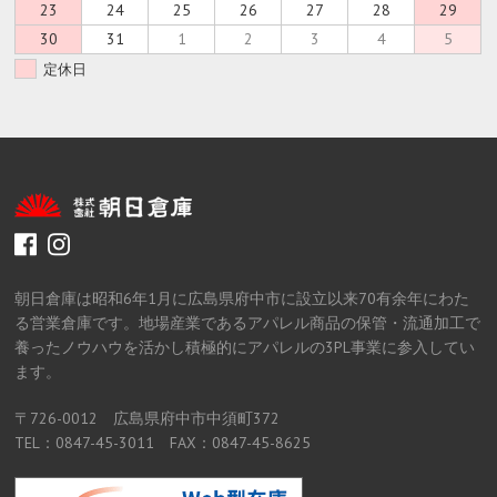
23
24
25
26
27
28
29
30
31
1
2
3
4
5
定休日
facebook
instagram
朝日倉庫は昭和6年1月に広島県府中市に設立以来70有余年にわた
る営業倉庫です。地場産業であるアパレル商品の保管・流通加工で
養ったノウハウを活かし積極的にアパレルの3PL事業に参入してい
ます。
〒726-0012 広島県府中市中須町372
TEL：0847-45-3011 FAX：0847-45-8625