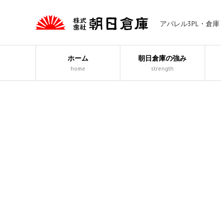
アパレル3PL・倉
ホーム
朝日倉庫の強み
home
strength