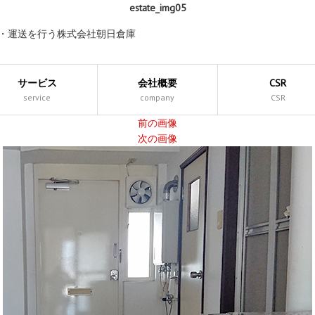
estate_img05
庫・運送を行う株式会社朝日倉庫
サービス
会社概要
CSR
service
company
CSR
前の画像
次の画像