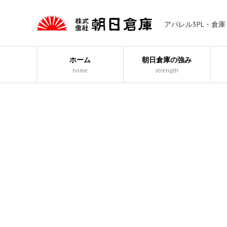
アパレル3PL・倉
ホーム
朝日倉庫の強み
home
strength